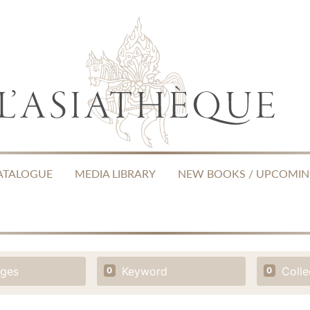
ATALOGUE
MEDIA LIBRARY
NEW BOOKS / UPCOMI
ages
Keyword
Colle
0
0