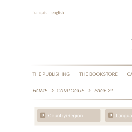
français
english
THE PUBLISHING
THE BOOKSTORE
C
HOME
CATALOGUE
PAGE 24
Country/Region
Langu
0
0