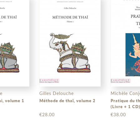
he
Gilles Delouche
Michèle Conje
i, volume 1
Méthode de thaï, volume 2
Pratique du t
(Livre + 1 CD
€28.00
€38.00