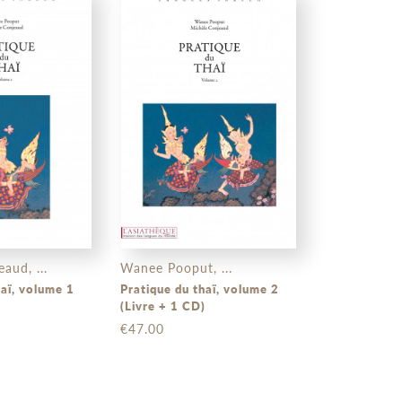
aud, ...
Wanee Pooput, ...
haï, volume 1
Pratique du thaï, volume 2
)
(Livre + 1 CD)
€47.00