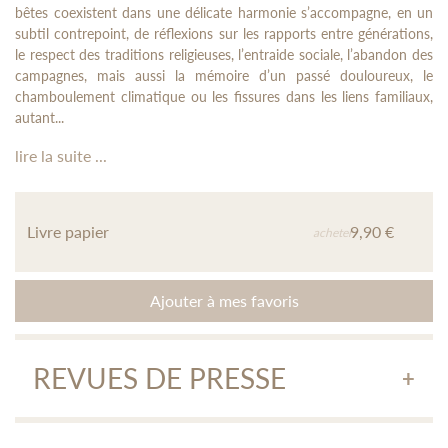
bêtes coexistent dans une délicate harmonie s’accompagne, en un
subtil contrepoint, de réflexions sur les rapports entre générations,
le respect des traditions religieuses, l’entraide sociale, l’abandon des
campagnes, mais aussi la mémoire d’un passé douloureux, le
chamboulement climatique ou les fissures dans les liens familiaux,
autant...
lire la suite ...
Livre papier
9,90 €
acheter
Ajouter à mes favoris
REVUES DE PRESSE
Rites et déroute du Japon rural
« ... Ogura est un embarcadère. On s'immisce dans cet univers