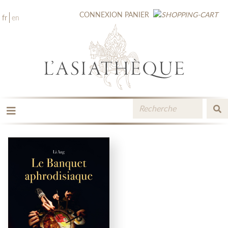
CONNEXION
PANIER
fr
en
LES ÉDITIONS
LA LIBRAIRIE
CATALOGUE
MÉDIATHÈQUE
NOUVEAUTÉS / À PARAÎTRE
CONTACT
ESPACE PRO LIBRAIRES