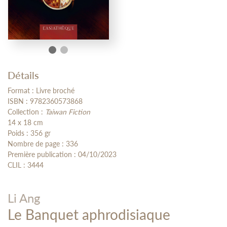
Détails
Format : Livre broché
ISBN : 9782360573868
Collection :
Taiwan Fiction
14 x 18 cm
Poids : 356 gr
Nombre de page : 336
Première publication : 04/10/2023
CLIL : 3444
Li Ang
Le Banquet aphrodisiaque