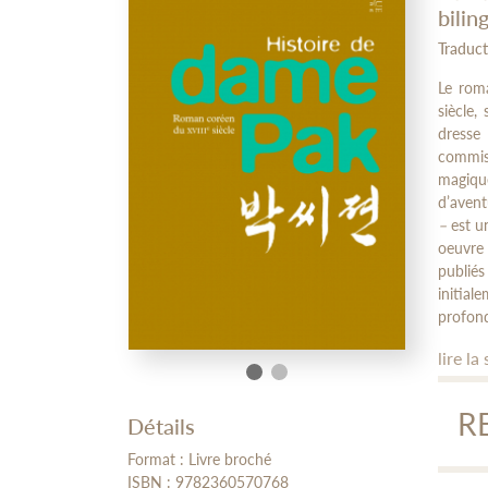
bilin
Traduct
Le rom
siècle,
dresse
commis
magiqu
d’avent
–
est u
oeuvre
publié
initia
profond
lire la 
R
Détails
Format : Livre broché
Hist
ISBN : 9782360570768