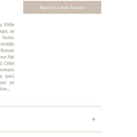
Ajouter à mes favoris
u XVIIe
ique, se
 fautes
rocédés
. Roman
dame Pak
d. Cette
 romans
e, paru
sion en
ion...