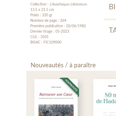
« ..
Collection :
L’Asiathèque Littérature
B
port
13.5 x 21.5 cm
le l
Poids : 320 gr
Nombre de page : 264
(Le
A
Première publication : 02/06/1982
T
Dernier tirage : 05-2023
CLIL : 3501
Hist
Ma
Avan
BISAC : FIC109000
« ..
Marc
Note
côté 
litt
Bibl
(Da
Sejo
Intr
Nouveautés / à paraître
Chap
Chap
Chap
Chap
NOUVEAUTÉ
NOUVEAUTÉ
Chap
Chap
Chap
Chap
Chap
Chap