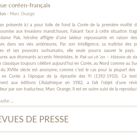
gue coréen-français
ion :
Marc Orange
an présenté ici a pour toile de fond la Corée de la première moitié d
 soumise aux invasions mandchoues. Faisant face à cette situation trag
 dame Pak, héroïne affligée d’une laideur repoussante en raison des
es dans ses vies antérieures. Par son intelligence, sa maîtrise des p
es et ses pouvoirs surhumains, elle seule pourra sauver le pays
ures aux étonnants accents féministes, le
Pak-ssi ch˘on – Histoire de 
n classique toujours célébré aujourd’hui en Corée, au Nord comme au Su
 du XVIIIe siècle est anonyme, comme c’est le cas pour la plupart des
s en Corée à l’époque de la dynastie des Yi (1392-1910). Ce text
lement aux éditions L’Asiathèque en 1982, a fait l’objet d’une révi
eur par son traducteur, Marc Orange. Il est en outre suivi de la reproduct
suite ...
EVUES DE PRESSE
oire de dame Pak