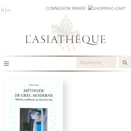
CONNEXION
PANIER
fr
en
LES ÉDITIONS
LA LIBRAIRIE
CATALOGUE
MÉDIATHÈQUE
NOUVEAUTÉS / À PARAÎTRE
CONTACT
ESPACE PRO LIBRAIRES