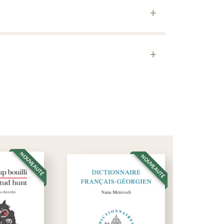
au lycée Esteqlal, le lycée francoafghan de Kaboul.
ANE (Amitié franco-afghane) dont il fut jusque tout
reuses missions en Afghanistan et est directeur de
 Les Nouvelles d’Afghanistan.
un pays par les mots qui comptent dans les
 Afghanistan, est un romancier et réalisateur de
reçu le prix Goncourt le 10 novembre 2008 pour son
NOUVEAUTÉ
NOUVEAUTÉ
ance, accordé en 1984, il obtient son doctorat en
on premier roman, Terre et Cendres. Il l'adapte au
 fiction, Terre et Cendres, coécrit avec le cinéaste
ction « Un certain regard » au Festival de Cannes
deuxième roman, Les Mille Maisons du rêve et de la
ain et le sel et Afghanistan, un État impossible ?