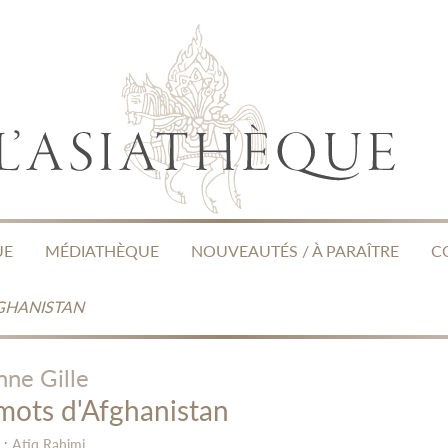
UE
MÉDIATHÈQUE
NOUVEAUTÉS / À PARAÎTRE
C
GHANISTAN
nne Gille
mots d'Afghanistan
 :
Atiq Rahimi