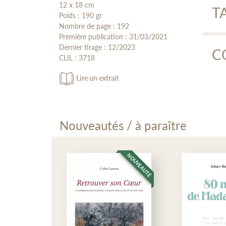
Et
12 x 18 cm
T
Poids : 190 gr
Nombre de page : 192
a st
Première publication : 31/03/2021
Dernier tirage : 12/2023
C
CLIL : 3718
80
Lire un extrait
ISS
At
La 
lan
Nouveautés / à paraître
NOUVEAUTÉ
NOUVEAUTÉ
2004
terr