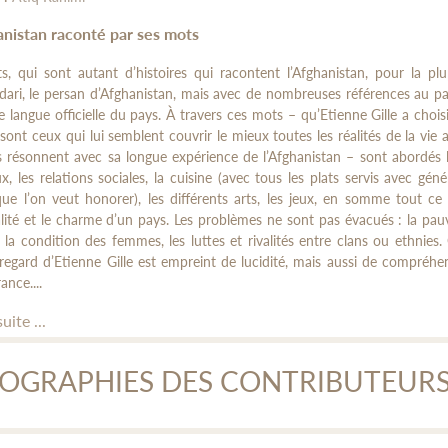
anistan raconté par ses mots
, qui sont autant d’histoires qui racontent l’Afghanistan, pour la pl
dari, le persan d’Afghanistan, mais avec de nombreuses références au pa
 langue officielle du pays. À travers ces mots – qu’Etienne Gille a chois
sont ceux qui lui semblent couvrir le mieux toutes les réalités de la vie 
ls résonnent avec sa longue expérience de l’Afghanistan – sont abordés l
ux, les relations sociales, la cuisine (avec tous les plats servis avec géné
que l’on veut honorer), les différents arts, les jeux, en somme tout ce 
nalité et le charme d’un pays. Les problèmes ne sont pas évacués : la pauv
 la condition des femmes, les luttes et rivalités entre clans ou ethnies
e regard d’Etienne Gille est empreint de lucidité, mais aussi de compréhe
ance....
suite ...
IOGRAPHIES DES CONTRIBUTEUR