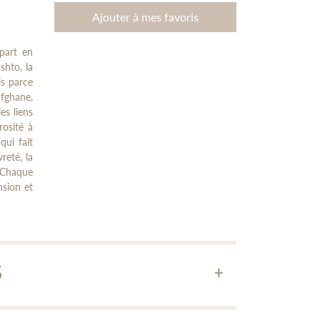
Ajouter à mes favoris
upart en
shto, la
is parce
afghane,
es liens
rosité à
qui fait
reté, la
. Chaque
nsion et
S