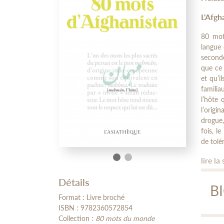
L'Afgh
80 mots
langue 
seconde
que ce 
et qu’i
familia
l’hôte 
l’origi
drogue,
fois, l
de tolér
lire la 
Détails
B
Format : Livre broché
ISBN : 9782360572854
Collection :
80 mots du monde