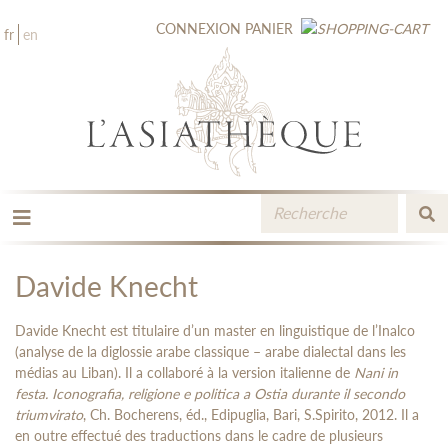
CONNEXION
PANIER
fr
en
LES ÉDITIONS
LA LIBRAIRIE
Davide Knecht
CATALOGUE
MÉDIATHÈQUE
Davide Knecht est titulaire d’un master en linguistique de l’Inalco
NOUVEAUTÉS / À PARAÎTRE
(analyse de la diglossie arabe classique – arabe dialectal dans les
médias au Liban). Il a collaboré à la version italienne de
Nani in
CONTACT
festa. Iconografia, religione e politica a Ostia durante il secondo
ESPACE PRO LIBRAIRES
triumvirato
, Ch. Bocherens, éd., Edipuglia, Bari, S.Spirito, 2012. Il a
en outre effectué des traductions dans le cadre de plusieurs