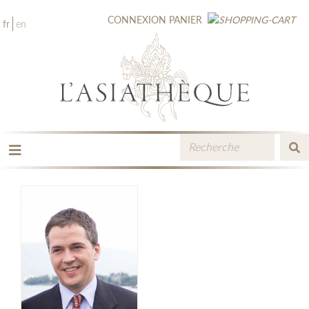
CONNEXION
PANIER
fr
en
LES ÉDITIONS
LA LIBRAIRIE
CATALOGUE
MÉDIATHÈQUE
NOUVEAUTÉS / À PARAÎTRE
CONTACT
ESPACE PRO LIBRAIRES