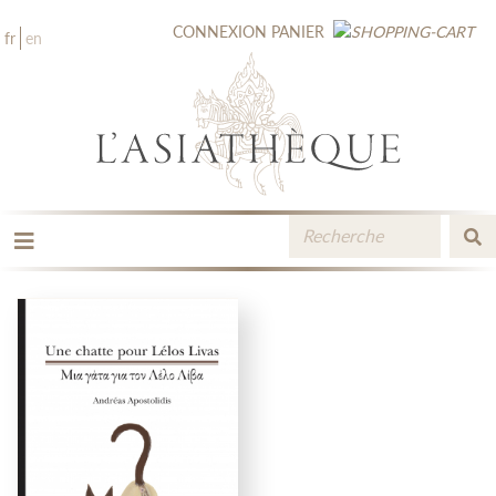
CONNEXION
PANIER
fr
en
LES ÉDITIONS
LA LIBRAIRIE
CATALOGUE
MÉDIATHÈQUE
NOUVEAUTÉS / À PARAÎTRE
CONTACT
ESPACE PRO LIBRAIRES