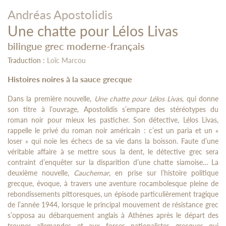
Andréas Apostolidis
Une chatte pour Lélos Livas
bilingue grec moderne-français
Traduction :
Loïc Marcou
Histoires noires à la sauce grecque
Dans la première nouvelle,
Une chatte pour Lélos Livas
, qui donne
son titre à l’ouvrage, Apostolidis s’empare des stéréotypes du
roman noir pour mieux les pasticher. Son détective, Lélos Livas,
rappelle le privé du roman noir américain : c’est un paria et un «
loser » qui noie les échecs de sa vie dans la boisson. Faute d’une
véritable affaire à se mettre sous la dent, le détective grec sera
contraint d’enquêter sur la disparition d’une chatte siamoise… La
deuxième nouvelle,
Cauchemar
, en prise sur l’histoire politique
grecque, évoque, à travers une aventure rocambolesque pleine de
rebondissements pittoresques, un épisode particulièrement tragique
de l’année 1944, lorsque le principal mouvement de résistance grec
s’opposa au débarquement anglais à Athènes après le départ des
troupes allemandes et aux forces nationalistes grecques qui