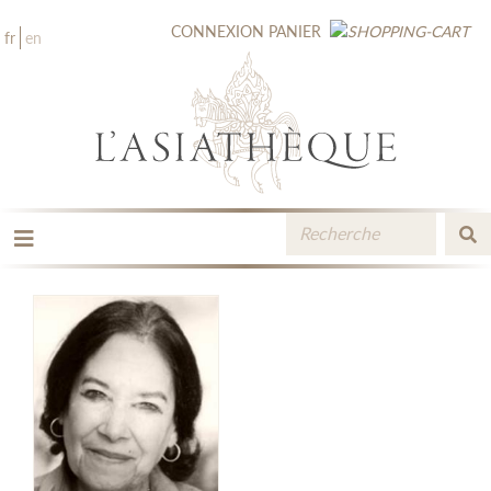
CONNEXION
PANIER
fr
en
LES ÉDITIONS
LA LIBRAIRIE
CATALOGUE
MÉDIATHÈQUE
NOUVEAUTÉS / À PARAÎTRE
CONTACT
ESPACE PRO LIBRAIRES