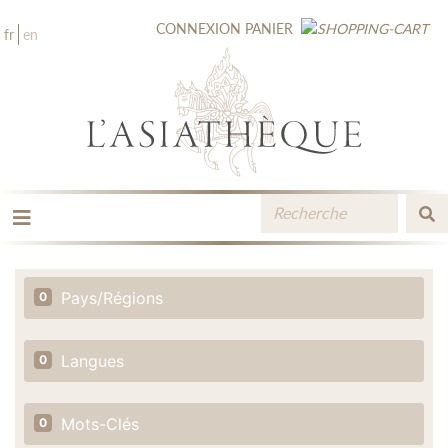
CONNEXION
PANIER
fr
en
LES ÉDITIONS
LA LIBRAIRIE
Pays/Régions
0
CATALOGUE
MÉDIATHÈQUE
NOUVEAUTÉS / À PARAÎTRE
Langues
0
CONTACT
ESPACE PRO LIBRAIRES
Mots-Clés
0