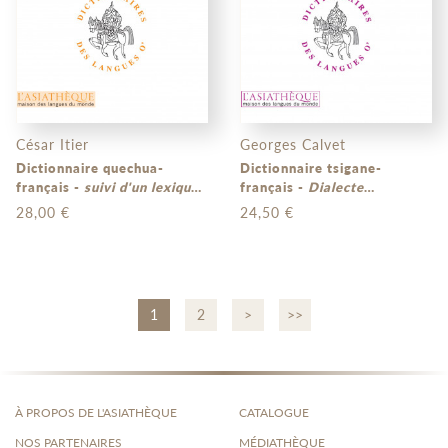
César Itier
Georges Calvet
Dictionnaire quechua-
Dictionnaire tsigane-
français -
suivi d'un lexique
français -
Dialecte
français-quechua
kalderash
28,00 €
24,50 €
1
2
>
>>
À PROPOS DE L'ASIATHÈQUE
CATALOGUE
NOS PARTENAIRES
MÉDIATHÈQUE