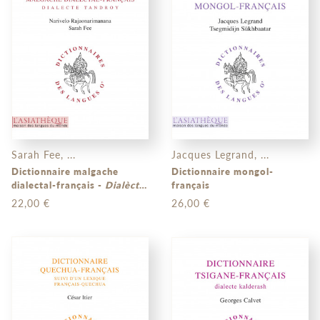
Sarah Fee, ...
Jacques Legrand, ...
Dictionnaire malgache
Dictionnaire mongol-
dialectal-français -
Dialècte
français
tandroy
22,00 €
26,00 €