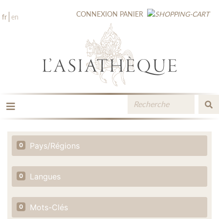
CONNEXION
PANIER
fr
en
LES ÉDITIONS
LA LIBRAIRIE
Pays/Régions
0
CATALOGUE
MÉDIATHÈQUE
NOUVEAUTÉS / À PARAÎTRE
Langues
0
CONTACT
ESPACE PRO LIBRAIRES
Mots-Clés
0